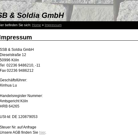
B & Soldia GmbH
ier befinden Sie sich:
Home
»
Impressum
Impressum
SSB & Soldia GmbH
Dieselstraße 12
50996 Köln
Tel 02236 9486210, -11
Fax 02236 9486212
Geschäftsführer:
Xinhua Lu
Handelsregister Nummer:
Amtsgericht Köln
HRB 64265
USt-Id: DE 120879053
Steuer Nr. auf Anfrage
Unsere AGB finden Sie
hier
.